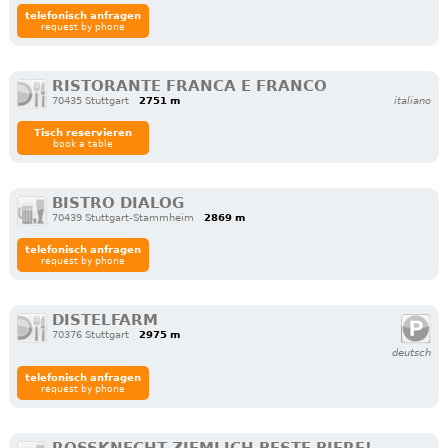
telefonisch anfragen
request by phone
RISTORANTE FRANCA E FRANCO
70435 Stuttgart
2751 m
italiano
Tisch reservieren
book a table
BISTRO DIALOG
70439 Stuttgart-Stammheim
2869 m
telefonisch anfragen
request by phone
DISTELFARM
70376 Stuttgart
2975 m
deutsch
telefonisch anfragen
request by phone
ROSSKNECHT ZIEMLICH BESTE BIERE!