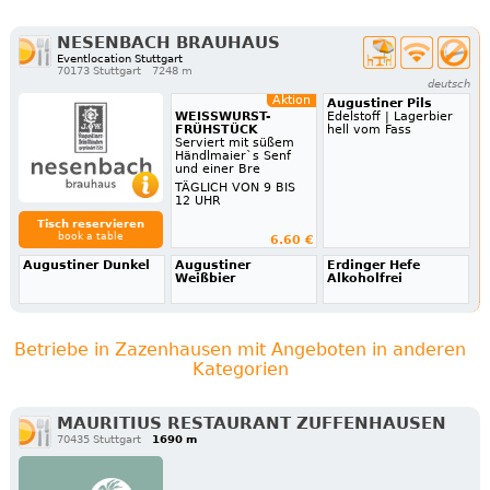
NESENBACH BRAUHAUS
Eventlocation Stuttgart
70173 Stuttgart
7248 m
deutsch
Aktion
Augustiner Pils
WEISSWURST-
Edelstoff | Lagerbier
FRÜHSTÜCK
hell vom Fass
Serviert mit süßem
Händlmaier`s Senf
und einer Bre
TÄGLICH VON 9 BIS
12 UHR
Tisch reservieren
book a table
6.60 €
Augustiner Dunkel
Augustiner
Erdinger Hefe
Weißbier
Alkoholfrei
Betriebe in Zazenhausen mit Angeboten in anderen
Kategorien
MAURITIUS RESTAURANT ZUFFENHAUSEN
70435 Stuttgart
1690 m