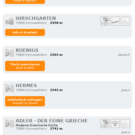
make a request
HIRSCHGARTEN
70806 Kornwestheim
2458 m
Info & Kontakt
KOENIGS
70806 Kornwestheim
2503 m
deutsch
Tisch reservieren
book a table
HERMES
70806 Kornwestheim
2545 m
greco
telefonisch anfragen
request by phone
ADLER - DER FEINE GRIECHE
Moderne Griechische Küche
70806 Kornwestheim
2741 m
greco