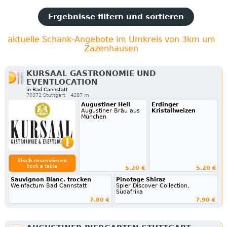
Ergebnisse filtern und sortieren
aktuelle Schank-Angebote im Umkreis von 3km um
Zazenhausen
KURSAAL GASTRONOMIE UND
EVENTLOCATION
in Bad Cannstatt
70372 Stuttgart
4287 m
Augustiner Hell
Erdinger
Augustiner Bräu aus
Kristallweizen
München
Tisch reservieren
book a table
5.20 €
5.20 €
Sauvignon Blanc. trocken
Pinotage Shiraz
Weinfactum Bad Cannstatt
Spier Discover Collection,
Südafrika
7.80 €
7.90 €