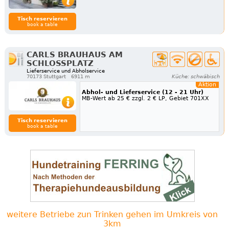
Tisch reservieren
book a table
CARLS BRAUHAUS AM
SCHLOSSPLATZ
Lieferservice und Abholservice
70173 Stuttgart
6911 m
Küche: schwäbisch
Aktion
Abhol- und Lieferservice (12 - 21 Uhr)
MB-Wert ab 25 € zzgl. 2 € LP, Gebiet 701XX
Tisch reservieren
book a table
weitere Betriebe zun Trinken gehen im Umkreis von
3km