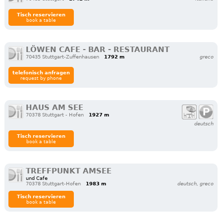
Tisch reservieren
book a table
LÖWEN CAFE - BAR - RESTAURANT
70435 Stuttgart-Zuffenhausen
1792 m
greco
telefonisch anfragen
request by phone
HAUS AM SEE
70378 Stuttgart - Hofen
1927 m
deutsch
Tisch reservieren
book a table
TREFFPUNKT AMSEE
und Cafe
70378 Stuttgart-Hofen
1983 m
deutsch, greco
Tisch reservieren
book a table