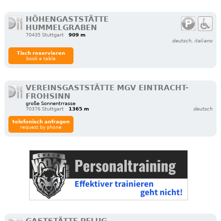
HÖHENGASTSTÄTTE
HUMMELGRABEN
70435 Stuttgart
909 m
deutsch, italiano
Tisch reservieren
book a table
VEREINSGASTSTÄTTE MGV EINTRACHT-
FROHSINN
große Sonnentrrasse
70376 Stuttgart
1365 m
deutsch
telefonisch anfragen
request by phone
GASTSTÄTTE PFLUG