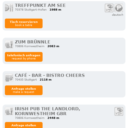
TREFFPUNKT AM SEE
70378 Stuttgart-Hofen
1988 m
deutsch
Tisch reservieren
book a table
ZUM BRÜNNLE
70806 Kornwestheim
2083 m
telefonisch anfragen
request by phone
CAFÉ - BAR - BISTRO CHEERS
70435 Stuttgart
2118 m
Anfrage stellen
make a request
IRISH PUB THE LANDLORD,
KORNWESTHEIM GBR
70806 Kornwestheim
2448 m
Anfrage stellen