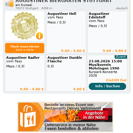
AUGUSTINER BIERGARTEN STUTTGART
am Kursaal
70372 Stuttgart
4308 m
deutsch
Augustiner Hell
Augustiner
vom Fass
Edelstoff
vom Fass
Mass / 0,5l
Mass / 0,5l
Tisch reservieren
book a table
9.40 - 4.80 €
9.40 - 4.80 €
Event
Augustiner Radler
Augustiner Dunkle
vom Fass
Flasche
23.08.2026 15:00
Musikverein
Mass / 0,5l
0,5l
Möhringen 1990
Kurpark-Konzerte
2026
Eintritt frei
Info / buchen
9.40 - 4.80 €
4.80 €