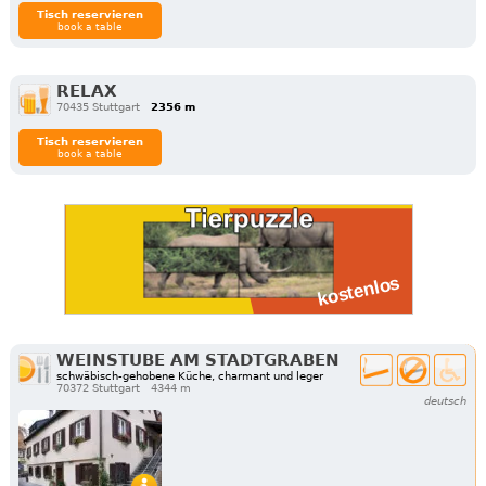
Tisch reservieren
book a table
RELAX
70435 Stuttgart
2356 m
Tisch reservieren
book a table
WEINSTUBE AM STADTGRABEN
schwäbisch-gehobene Küche, charmant und leger
70372 Stuttgart
4344 m
deutsch