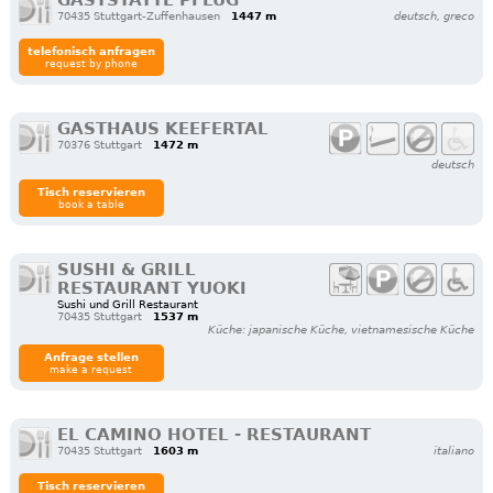
70435 Stuttgart-Zuffenhausen
1447 m
deutsch, greco
telefonisch anfragen
request by phone
GASTHAUS KEEFERTAL
70376 Stuttgart
1472 m
deutsch
Tisch reservieren
book a table
SUSHI & GRILL
RESTAURANT YUOKI
Sushi und Grill Restaurant
70435 Stuttgart
1537 m
Küche: japanische Küche, vietnamesische Küche
Anfrage stellen
make a request
EL CAMINO HOTEL - RESTAURANT
70435 Stuttgart
1603 m
italiano
Tisch reservieren