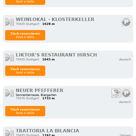
book a table
WEINLOKAL - KLOSTERKELLER
70435 Stuttgart
1628 m
Tisch reservieren
book a table
LIKTOR'S RESTAURANT HIRSCH
70435 Stuttgart
1645 m
deutsch
Tisch reservieren
book a table
NEUER PFEFFERER
Sonnenterrasse, Biergarten
70376 Stuttgart
1733 m
deutsch
Tisch reservieren
book a table
TRATTORIA LA BILANCIA
70435 Stuttgart
1742 m
italiano