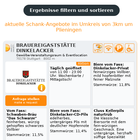
Ergebnisse filtern und sortieren
aktuelle Schank-Angebote im Umkreis von 3km um
Plieningen
BRAUEREIGASTSTÄTTE
DINKELACKER
Gewölbe-Veranstaltungsraum & Eventlocation
70178 Stuttgart
8002 m
Aktion
Biere vom Fass:
Täglich geöffnet
Dinkelacker-Privat
von 11:00 - 23:00
feinwürziges Vollbier,
Uhr. Wochenkarte /
mild hopfenbitter mit
Mittagstisch!
feiner Malznote
Stammwürze: 11,8%
Anfrage stellen
make a request
Vom Fass:
Biere vom Fass:
Cluss Kellerpils
Schwaben-Bräu
Dinkelacker-CD-Pils
naturtrüb
"Das Schwarze"
edelherbes,
Die klassische
feinherbes, würzig
untergäriges Plis mit
Biersorte mit dem
gehopftes schwarzes
deutlicher Hopfennote
fein-würzigen
Vollbier
Geschmack. Eine
Stammwürze: 11,4%
untergärige, herzhaft-
Stammwürze: 11,5%
süffige Spezialität