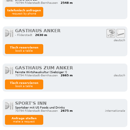
70794 Filderstadt-Bernhausen
2548 m
telefonisch anfragen
request by phone
GASTHAUS ANKER
- Filderstadt
2630 m
deutsch
Tisch reservieren
book a table
GASTHAUS ZUM ANKER
Feinste Wirtshauskultur (Siebziger !)
70794 Filderstadt-Bernhausen
2665 m
deutsch
Tisch reservieren
book a table
SPORT'S INN
Sportsbar mit US Foods und Drinks
70794 Filderstadt-Bernhausen
2675 m
internationale
Anfrage stellen
make a request