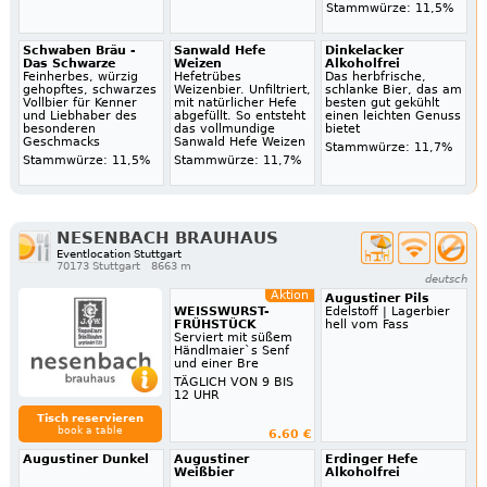
Stammwürze: 11,5%
Schwaben Bräu -
Sanwald Hefe
Dinkelacker
Das Schwarze
Weizen
Alkoholfrei
Feinherbes, würzig
Hefetrübes
Das herbfrische,
gehopftes, schwarzes
Weizenbier. Unfiltriert,
schlanke Bier, das am
Vollbier für Kenner
mit natürlicher Hefe
besten gut gekühlt
und Liebhaber des
abgefüllt. So entsteht
einen leichten Genuss
besonderen
das vollmundige
bietet
Geschmacks
Sanwald Hefe Weizen
Stammwürze: 11,7%
Stammwürze: 11,5%
Stammwürze: 11,7%
NESENBACH BRAUHAUS
Eventlocation Stuttgart
70173 Stuttgart
8663 m
deutsch
Aktion
Augustiner Pils
WEISSWURST-
Edelstoff | Lagerbier
FRÜHSTÜCK
hell vom Fass
Serviert mit süßem
Händlmaier`s Senf
und einer Bre
TÄGLICH VON 9 BIS
12 UHR
Tisch reservieren
book a table
6.60 €
Augustiner Dunkel
Augustiner
Erdinger Hefe
Weißbier
Alkoholfrei