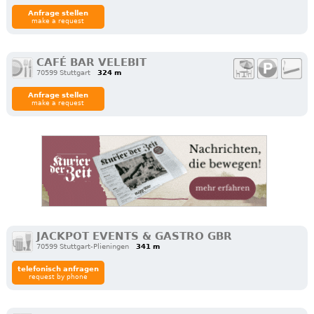
Anfrage stellen
make a request
CAFÉ BAR VELEBIT
70599 Stuttgart
324 m
Anfrage stellen
make a request
JACKPOT EVENTS & GASTRO GBR
70599 Stuttgart-Plieningen
341 m
telefonisch anfragen
request by phone