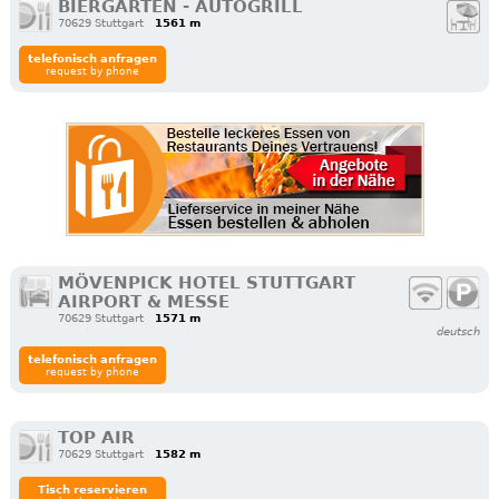
BIERGARTEN - AUTOGRILL
70629 Stuttgart
1561 m
telefonisch anfragen
request by phone
MÖVENPICK HOTEL STUTTGART
AIRPORT & MESSE
70629 Stuttgart
1571 m
deutsch
telefonisch anfragen
request by phone
TOP AIR
70629 Stuttgart
1582 m
Tisch reservieren