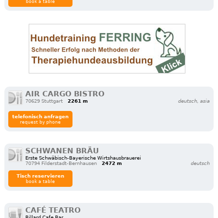
book a table
AIR CARGO BISTRO
70629 Stuttgart
2261 m
deutsch, asia
telefonisch anfragen
request by phone
SCHWANEN BRÄU
Erste Schwäbisch-Bayerische Wirtshausbrauerei
70794 Filderstadt-Bernhausen
2472 m
deutsch
Tisch reservieren
book a table
CAFÉ TEATRO
Billard Cafe Bar