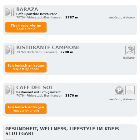
BARAZA
Cafe Sportsbar Restaurant
70794 Filderstadt-Bernhausen
2787 m
deutsch, italiano
Tisch reservieren
book a table
RISTORANTE CAMPIONI
73760 Ostfildern (Kemnat)
2798 m
italiano
telefonisch anfragen
request by phone
CAFE DEL SOL
Restaurant mit Erfolgsrezept
70794 Filderstadt-Bernhausen
2870 m
deutsch, italiano
telefonisch anfragen
request by phone
GESUNDHEIT, WELLNESS, LIFESTYLE IM KREIS
STUTTGART