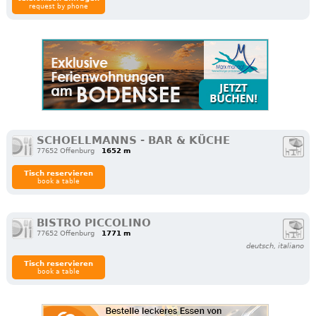
request by phone
SCHOELLMANNS - BAR & KÜCHE
77652 Offenburg
1652 m
Tisch reservieren
book a table
BISTRO PICCOLINO
77652 Offenburg
1771 m
deutsch, italiano
Tisch reservieren
book a table