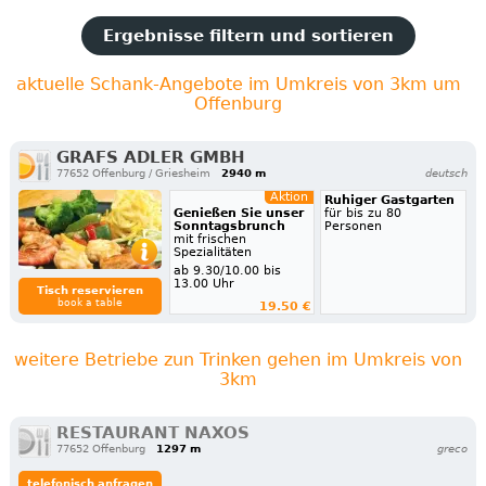
Ergebnisse filtern und sortieren
aktuelle Schank-Angebote im Umkreis von 3km um
Offenburg
GRAFS ADLER GMBH
77652 Offenburg / Griesheim
2940 m
deutsch
Aktion
Ruhiger Gastgarten
Genießen Sie unser
für bis zu 80
Sonntagsbrunch
Personen
mit frischen
Spezialitäten
ab 9.30/10.00 bis
13.00 Uhr
Tisch reservieren
book a table
19.50 €
weitere Betriebe zun Trinken gehen im Umkreis von
3km
RESTAURANT NAXOS
77652 Offenburg
1297 m
greco
telefonisch anfragen