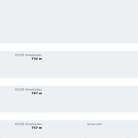
65185 Wiesbaden
732 m
65185 Wiesbaden
747 m
65183 Wiesbaden
american
757 m