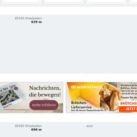
65183 Wiesbaden
629 m
65183 Wiesbaden
asia
696 m