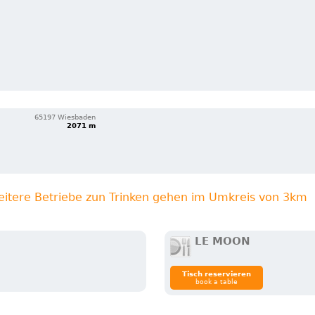
65197 Wiesbaden
2071 m
eitere Betriebe zun Trinken gehen im Umkreis von 3km
LE MOON
Tisch reservieren
book a table