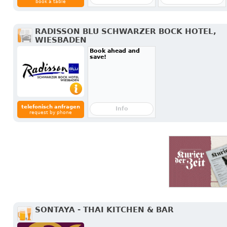
book a table
RADISSON BLU SCHWARZER BOCK HOTEL,
WIESBADEN
Book ahead and
save!
telefonisch anfragen
Info
request by phone
SONTAYA - THAI KITCHEN & BAR