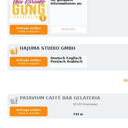
für genauere
Informationen an.
Anfrage stellen
Website
make a request
HAJUMA STUDIO GMBH
Deutsch Englisch
Anfrage stellen
Persisch Arabisch
make a request
w
PATAVIUM CAFFÉ BAR GELATERIA
65183 Wiesbaden
Anfrage stellen
make a request
735 m