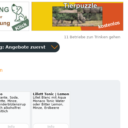
11 Betriebe zun Trinken gehen
ng:
Angebote zuerst
en
go
Lillett Tonic | Lemon
zante, Soda,
Lillet Blanc mit Aqua
tte, Minze,
Monaco Tonic Water
underblütensirup
oder Bitter Lemon,
h alkoholfrei
Minze, Erdbeere
ltlich
Info
Info