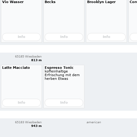
Vio Wasser
Becks
Brooklyn Lager
Cor
Info
Info
Info
65185 Wiesbaden
813 m
Latte Macciato
Espresso Tonic
koffeinhaltige
Erfrischung mit dem
herben Etwas
Info
Info
65183 Wiesbaden
american
943 m