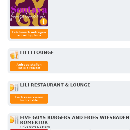
telefonisch anfragen
request by phone
LILLI LOUNGE
Anfrage stellen
make a request
LILI RESTAURANT & LOUNGE
Tisch reservieren
book a table
FIVE GUYS BURGERS AND FRIES WIESBADEN
RÖMERTOR
▹ Five Guys DE Menu