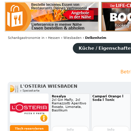
Schankgastronomie
in
›
Hessen
›
Wiesbaden
›
Delkenheim
Küche / Eigenschaften
Betr
L'OSTERIA WIESBADEN
▹ Speisekarte
Rosalya
Campari Orange l
2cl Gin Malfy, 2cl
Soda l Tonic
Ramazzotti Aperitivo
Rosato, Limonata,
Basilikum
Tisch reservieren
Info
Info