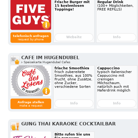
Frische Burger mit
Regular Drink
15 kostenlosen
(100+ Möglichkeiten,
Toppings!
FREE REFILLS)
telefonisch anfragen
Website
Info
request by phone
CAFE IM HUGENDUBEL
▹ Speisekarte Hugendubel Cafes
frische Smoothies
Cappuccino
frisch zubereitete
typisch italienischer
Smoothies, aus 100%
Cappuccino mit
Frucht, ohne Zusätze,
cremigen
ohne Zucker,
Milchschaum,
verschiedene Sorten
natürlich auch mit
Haferdrink möglich
Anfrage stellen
Info
Info
make a request
GUNG THAI KARAOKE COCKTAILBAR
Bitte rufen Sie uns