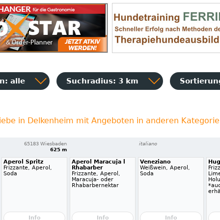
: alle
Suchradius: 3 km
Sortieru
iebe in Delkenheim mit Angeboten in anderen Kategori
65183 Wiesbaden
italiano
625 m
Aperol Spritz
Aperol Maracuja l
Veneziano
Hu
Frizzante, Aperol,
Rhabarber
Weißwein, Aperol,
Friz
Soda
Frizzante, Aperol,
Soda
Lime
Maracuja- oder
Hol
Rhabarbernektar
*auc
erhä
Info
Info
Info