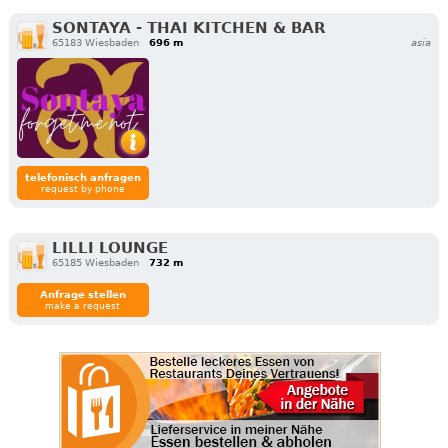
SONTAYA - THAI KITCHEN & BAR
65183 Wiesbaden
696 m
asia
telefonisch anfragen
request by phone
LILLI LOUNGE
65185 Wiesbaden
732 m
Anfrage stellen
make a request