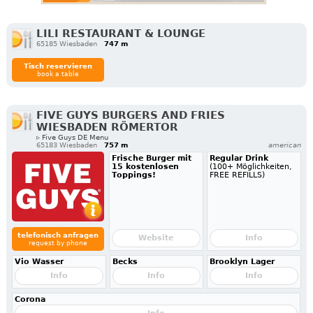
LILI RESTAURANT & LOUNGE
65185 Wiesbaden
747 m
Tisch reservieren
book a table
FIVE GUYS BURGERS AND FRIES
WIESBADEN RÖMERTOR
▹ Five Guys DE Menu
65183 Wiesbaden
757 m
american
Frische Burger mit
Regular Drink
15 kostenlosen
(100+ Möglichkeiten,
Toppings!
FREE REFILLS)
telefonisch anfragen
Website
Info
request by phone
Vio Wasser
Becks
Brooklyn Lager
Info
Info
Info
Corona