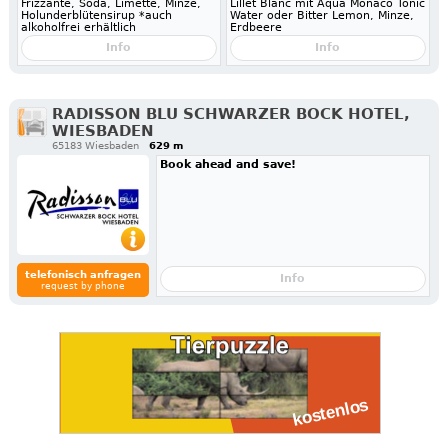
Frizzante, Soda, Limette, Minze,
Lillet Blanc mit Aqua Monaco Tonic
Holunderblütensirup *auch
Water oder Bitter Lemon, Minze,
alkoholfrei erhältlich
Erdbeere
Info
Info
RADISSON BLU SCHWARZER BOCK HOTEL,
WIESBADEN
65183 Wiesbaden
629 m
Book ahead and save!
telefonisch anfragen
Info
request by phone