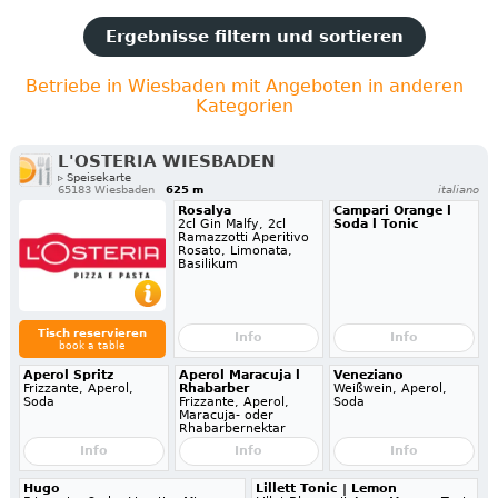
Ergebnisse filtern und sortieren
Betriebe in Wiesbaden mit Angeboten in anderen
Kategorien
L'OSTERIA WIESBADEN
▹ Speisekarte
65183 Wiesbaden
625 m
italiano
Rosalya
Campari Orange l
2cl Gin Malfy, 2cl
Soda l Tonic
Ramazzotti Aperitivo
Rosato, Limonata,
Basilikum
Tisch reservieren
Info
Info
book a table
Aperol Spritz
Aperol Maracuja l
Veneziano
Frizzante, Aperol,
Rhabarber
Weißwein, Aperol,
Soda
Frizzante, Aperol,
Soda
Maracuja- oder
Rhabarbernektar
Info
Info
Info
Hugo
Lillett Tonic | Lemon