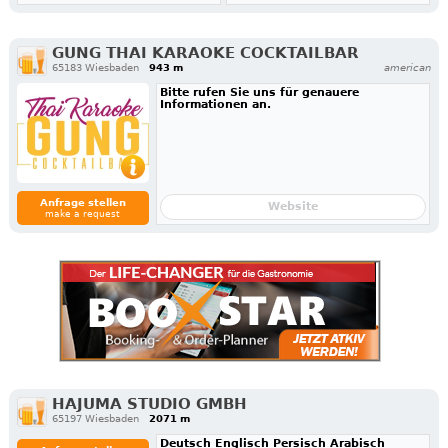
GUNG THAI KARAOKE COCKTAILBAR
65183 Wiesbaden
943 m
american
Bitte rufen Sie uns für genauere
Informationen an.
Anfrage stellen
Website
make a request
HAJUMA STUDIO GMBH
65197 Wiesbaden
2071 m
Deutsch Englisch Persisch Arabisch