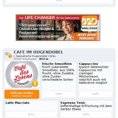
Info
CAFE IM HUGENDUBEL
▹ Speisekarte Hugendubel Cafes
65185 Wiesbaden
813 m
frische Smoothies
Cappuccino
frisch zubereitete
typisch italienischer
Smoothies, aus 100%
Cappuccino mit
Frucht, ohne Zusätze,
cremigen
ohne Zucker,
Milchschaum,
verschiedene Sorten
natürlich auch mit
Haferdrink möglich
Anfrage stellen
Info
Info
make a request
Latte Macciato
Espresso Tonic
koffeinhaltige Erfrischung mit dem
herben Etwas
Info
Info