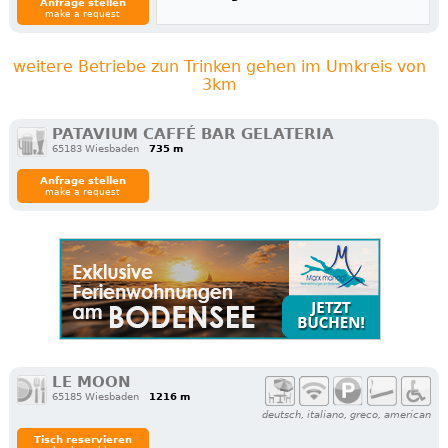
Anfrage stellen
make a request
weitere Betriebe zun Trinken gehen im Umkreis von
3km
PATAVIUM CAFFÉ BAR GELATERIA
65183 Wiesbaden
735 m
Anfrage stellen
make a request
LE MOON
65185 Wiesbaden
1216 m
deutsch, italiano, greco, american
Tisch reservieren