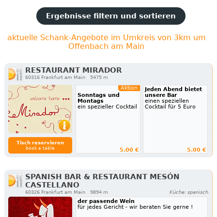
Ergebnisse filtern und sortieren
aktuelle Schank-Angebote im Umkreis von 3km um
Offenbach am Main
RESTAURANT MIRADOR
60316 Frankfurt am Main
5475 m
Aktion
Jeden Abend bietet
Sonntags und
unsere Bar
Montags
einen speziellen
ein spezieller Cocktail
Cocktail für 5 Euro
Tisch reservieren
book a table
5.00 €
5.00 €
SPANISH BAR & RESTAURANT MESÓN
CASTELLANO
60326 Frankfurt am Main
9894 m
Küche: spanisch
der passende Wein
für jedes Gericht - wir beraten Sie gerne !