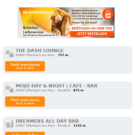
THE DASH LOUNGE
63065 Offenbach am Main
757 m
Tisch reservieren
book a table
MOJO DAY & NIGHT | CAFE - BAR
63067 Offenbach am Main - Nordend
875 m
Tisch reservieren
book a table
DREAMERS ALL DAY BAR
63067 Offenbach am Main - Nordend
1132 m