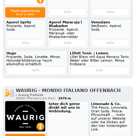
Tisch reservieren
Info
Info
book a table
Aperol Spritz
Aperol Maracuja l
Veneziano
Frizzante, Aperol,
Rhabarber
Weißwein, Aperol,
Soda
Frizzante, Aperol,
Soda
Maracuja- oder
Rhabarbernektar
Info
Info
Info
Hugo
Lillett Tonic | Lemon
Frizzante, Soda, Limette, Minze,
Lillet Blanc mit Aqua Monaco Tonic
Holunderblütensirup *auch
Water oder Bitter Lemon, Minze,
alkoholfrei erhältlich
Erdbeere
Info
Info
WAURIG - MONDO ITALIANO OFFENBACH
▹ Auszug Produkte
63069 Offenbach am Main
2676 m
Setze dich gerne
Limonade & Co.
direkt mit uns in
Thè Pesca, Limonata,
Verbindung.
Oran Soda, Pesca-
Pfirsichsaft ... mehr
auf unserer Website
oder Sie klicken auf
den hier hinterlegten
Link.