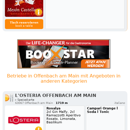
Tisch reservieren
book a table
Betriebe in Offenbach am Main mit Angeboten in
anderen Kategorien
L'OSTERIA OFFENBACH AM MAIN
▹ Speisekarte
63067 Offenbach am Main
1719 m
italiano
Rosalya
Campari Orange l
2cl Gin Malfy, 2cl
Soda l Tonic
Ramazzotti Aperitivo
Rosato, Limonata,
Basilikum