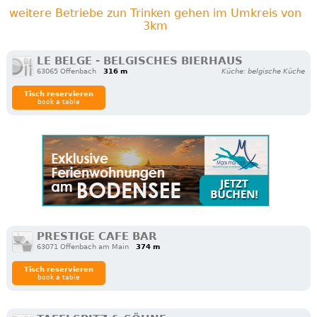
weitere Betriebe zun Trinken gehen im Umkreis von
3km
LE BELGE - BELGISCHES BIERHAUS
63065 Offenbach
316 m
Küche: belgische Küche
Tisch reservieren
book a table
PRESTIGE CAFE BAR
63071 Offenbach am Main
374 m
Tisch reservieren
book a table