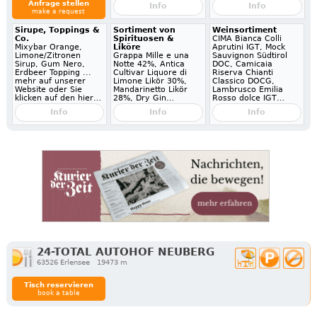
Anfrage stellen
Info
Info
make a request
Sirupe, Toppings &
Sortiment von
Weinsortiment
Co.
Spirituosen &
CIMA Bianca Colli
Mixybar Orange,
Liköre
Aprutini IGT, Mock
Limone/Zitronen
Grappa Mille e una
Sauvignon Südtirol
Sirup, Gum Nero,
Notte 42%, Antica
DOC, Camicaia
Erdbeer Topping ...
Cultivar Liquore di
Riserva Chianti
mehr auf unserer
Limone Likör 30%,
Classico DOCG,
Website oder Sie
Mandarinetto Likör
Lambrusco Emilia
klicken auf den hier…
28%, Dry Gin…
Rosso dolce IGT…
Info
Info
Info
24-TOTAL AUTOHOF NEUBERG
63526 Erlensee
19473 m
Tisch reservieren
book a table