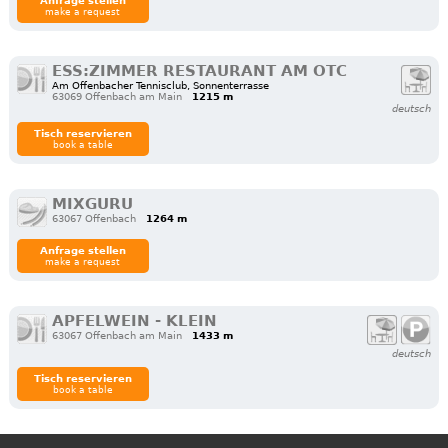
Anfrage stellen
make a request
ESS:ZIMMER RESTAURANT AM OTC
Am Offenbacher Tennisclub, Sonnenterrasse
63069 Offenbach am Main
1215 m
deutsch
Tisch reservieren
book a table
MIXGURU
63067 Offenbach
1264 m
Anfrage stellen
make a request
APFELWEIN - KLEIN
63067 Offenbach am Main
1433 m
deutsch
Tisch reservieren
book a table