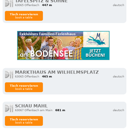
TAFELSPITZ & SÖHNE
63065 Offenbach
447 m
deutsch
Tisch reservieren
book a table
MARKTHAUS AM WILHELMSPLATZ
63065 Offenbach
465 m
deutsch
Tisch reservieren
book a table
SCHAU MAHL
63067 Offenbach am Main
681 m
deutsch
Tisch reservieren
book a table