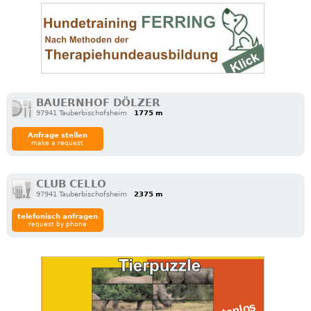
BAUERNHOF DÖLZER
97941 Tauberbischofsheim
1775 m
Anfrage stellen
make a request
CLUB CELLO
97941 Tauberbischofsheim
2375 m
telefonisch anfragen
request by phone