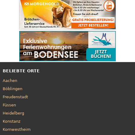
BELIEBTE ORTE
Aachen
Böblingen
Freudenstadt
Füssen
Heidelberg
Konstanz
Kornwestheim