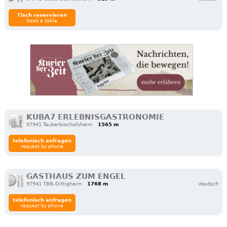
Tisch reservieren
book a table
KUBA7 ERLEBNISGASTRONOMIE
97941 Tauberbischofsheim
1565 m
telefonisch anfragen
request by phone
GASTHAUS ZUM ENGEL
97941 TBB-Dittigheim
1768 m
deutsch
telefonisch anfragen
request by phone