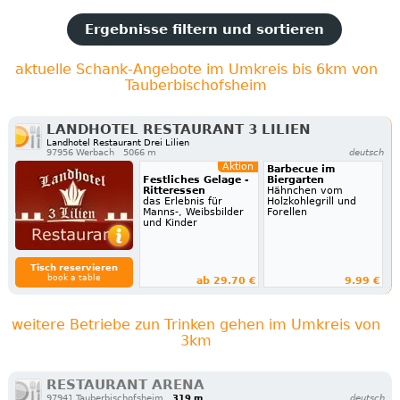
Ergebnisse filtern und sortieren
aktuelle Schank-Angebote im Umkreis bis 6km von
Tauberbischofsheim
LANDHOTEL RESTAURANT 3 LILIEN
Landhotel Restaurant Drei Lilien
97956 Werbach
5066 m
deutsch
Aktion
Barbecue im
Festliches Gelage -
Biergarten
Ritteressen
Hähnchen vom
das Erlebnis für
Holzkohlegrill und
Manns-, Weibsbilder
Forellen
und Kinder
Tisch reservieren
book a table
ab 29.70 €
9.99 €
weitere Betriebe zun Trinken gehen im Umkreis von
3km
RESTAURANT ARENA
97941 Tauberbischofsheim
319 m
deutsch