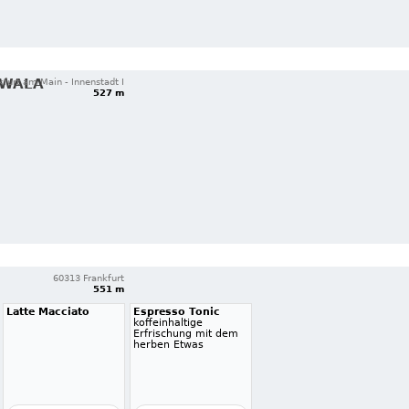
 WALA
furt am Main - Innenstadt I
527 m
60313 Frankfurt
551 m
Latte Macciato
Espresso Tonic
koffeinhaltige
Erfrischung mit dem
herben Etwas