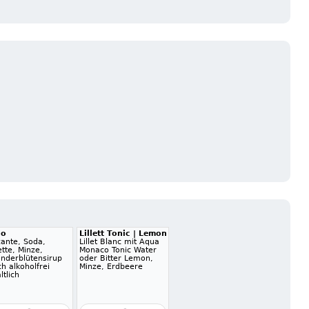
go
Lillett Tonic | Lemon
zante, Soda,
Lillet Blanc mit Aqua
tte, Minze,
Monaco Tonic Water
underblütensirup
oder Bitter Lemon,
h alkoholfrei
Minze, Erdbeere
ltlich