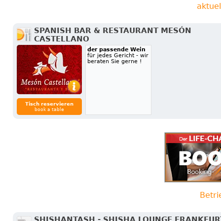
aktue
SPANISH BAR & RESTAURANT MESÓN
CASTELLANO
der passende Wein
für jedes Gericht - wir
beraten Sie gerne !
Tisch reservieren
book a table
Betri
SHISHANTASH - SHISHA LOUNGE FRANKFUR