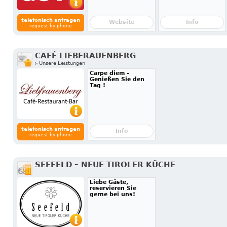
telefonisch anfragen
Website
Info
request by phone
CAFÉ LIEBFRAUENBERG
▹ Unsere Leistungen
Carpe diem -
Genießen Sie den
Tag !
telefonisch anfragen
Info
request by phone
SEEFELD – NEUE TIROLER KÜCHE
Liebe Gäste,
reservieren Sie
gerne bei uns!