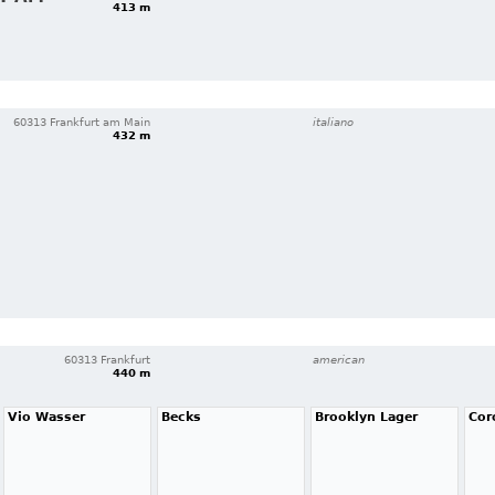
413 m
60313 Frankfurt am Main
italiano
432 m
60313 Frankfurt
american
440 m
Vio Wasser
Becks
Brooklyn Lager
Cor