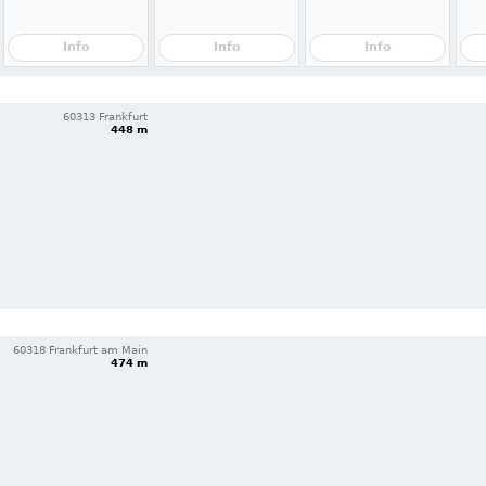
Info
Info
Info
60313 Frankfurt
448 m
60318 Frankfurt am Main
474 m