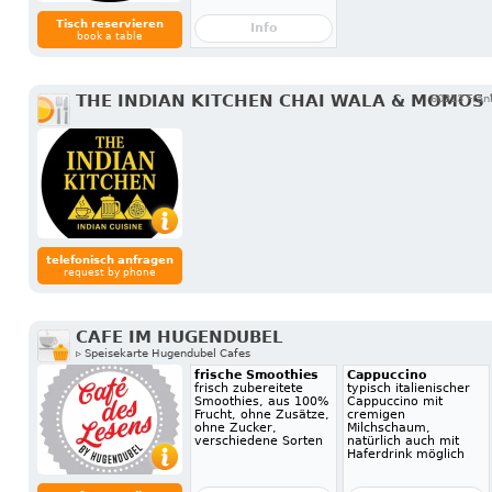
Tisch reservieren
Info
book a table
THE INDIAN KITCHEN CHAI WALA & MOMOS
60313 Frank
telefonisch anfragen
request by phone
CAFE IM HUGENDUBEL
▹ Speisekarte Hugendubel Cafes
frische Smoothies
Cappuccino
frisch zubereitete
typisch italienischer
Smoothies, aus 100%
Cappuccino mit
Frucht, ohne Zusätze,
cremigen
ohne Zucker,
Milchschaum,
verschiedene Sorten
natürlich auch mit
Haferdrink möglich