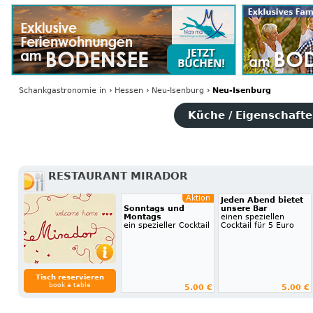
Schankgastronomie
in
›
Hessen
›
Neu-Isenburg
›
Neu-Isenburg
Küche / Eigenschaften
RESTAURANT MIRADOR
Aktion
Jeden Abend bietet
Sonntags und
unsere Bar
Montags
einen speziellen
ein spezieller Cocktail
Cocktail für 5 Euro
Tisch reservieren
book a table
5.00 €
5.00 €