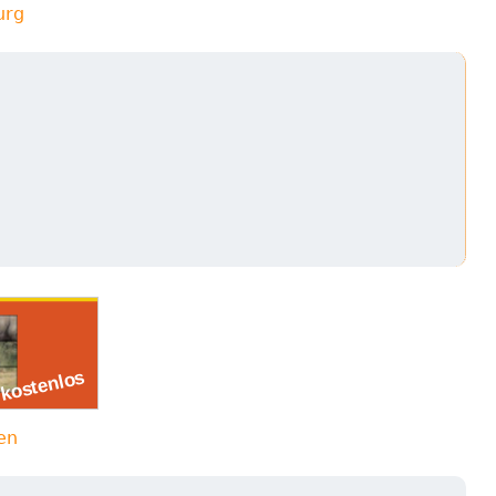
urg
en