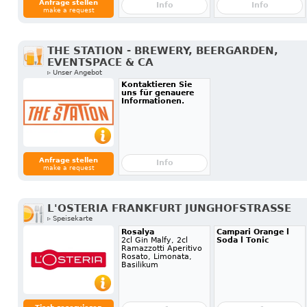
Anfrage stellen
Info
Info
make a request
THE STATION - BREWERY, BEERGARDEN,
EVENTSPACE & CA
▹ Unser Angebot
Kontaktieren Sie
uns für genauere
Informationen.
Anfrage stellen
Info
make a request
L'OSTERIA FRANKFURT JUNGHOFSTRASSE
▹ Speisekarte
Rosalya
Campari Orange l
2cl Gin Malfy, 2cl
Soda l Tonic
Ramazzotti Aperitivo
Rosato, Limonata,
Basilikum