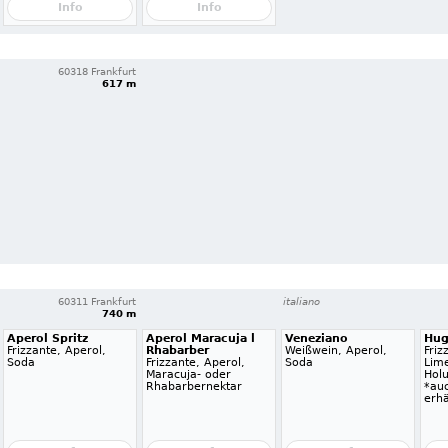
Info
Info
60318 Frankfurt
617 m
60311 Frankfurt
italiano
740 m
Aperol Spritz
Aperol Maracuja l
Veneziano
Hu
Frizzante, Aperol,
Rhabarber
Weißwein, Aperol,
Friz
Soda
Frizzante, Aperol,
Soda
Lime
Maracuja- oder
Hol
Rhabarbernektar
*auc
erhä