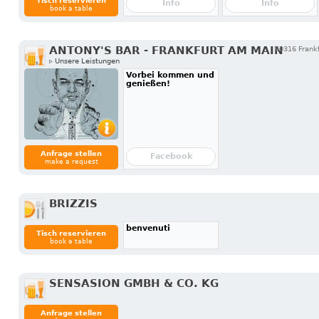
Tisch reservieren
Info
Info
book a table
ANTONY'S BAR - FRANKFURT AM MAIN
60316 Frankf
▹ Unsere Leistungen
Vorbei kommen und
genießen!
Anfrage stellen
Facebook
make a request
BRIZZIS
benvenuti
Tisch reservieren
book a table
SENSASION GMBH & CO. KG
Anfrage stellen