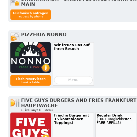
MAIN
telefonisch anfragen
request by phone
PIZZERIA NONNO
Wir freuen uns auf
Ihren Besuch
Tisch reservieren
Menu
book a table
FIVE GUYS BURGERS AND FRIES FRANKFURT
HAUPTWACHE
▹ Five Guys DE Menu
Frische Burger mit
Regular Drink
15 kostenlosen
(100+ Möglichkeiten,
Toppings!
FREE REFILLS)