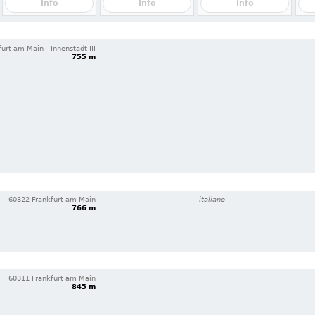
Info
Info
Info
urt am Main - Innenstadt III
755 m
60322 Frankfurt am Main
italiano
766 m
60311 Frankfurt am Main
845 m