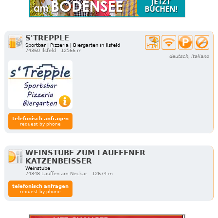
S'TREPPLE
Sportbar | Pizzeria | Biergarten in Ilsfeld
74360 Ilsfeld
12566 m
deutsch, italiano
telefonisch anfragen
request by phone
WEINSTUBE ZUM LAUFFENER
KATZENBEISSER
Weinstube
74348 Lauffen am Neckar
12674 m
telefonisch anfragen
request by phone