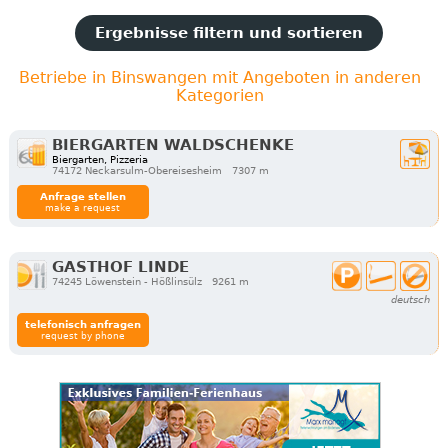
Ergebnisse filtern und sortieren
Betriebe in Binswangen mit Angeboten in anderen
Kategorien
BIERGARTEN WALDSCHENKE
Biergarten, Pizzeria
74172 Neckarsulm-Obereisesheim
7307 m
Anfrage stellen
make a request
GASTHOF LINDE
74245 Löwenstein - Hößlinsülz
9261 m
deutsch
telefonisch anfragen
request by phone