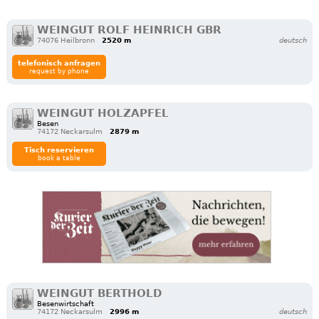
WEINGUT ROLF HEINRICH GBR
74076 Heilbronn
2520 m
deutsch
telefonisch anfragen
request by phone
WEINGUT HOLZAPFEL
Besen
74172 Neckarsulm
2879 m
Tisch reservieren
book a table
WEINGUT BERTHOLD
Besenwirtschaft
74172 Neckarsulm
2996 m
deutsch