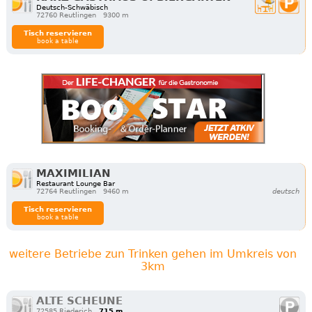
Deutsch-Schwäbisch
72760 Reutlingen
9300 m
Tisch reservieren
book a table
MAXIMILIAN
Restaurant Lounge Bar
72764 Reutlingen
9460 m
deutsch
Tisch reservieren
book a table
weitere Betriebe zun Trinken gehen im Umkreis von
3km
ALTE SCHEUNE
72585 Riederich
715 m