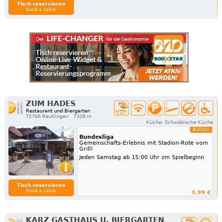
Tisch reservieren
book a table
ZUM HADES
Restaurant und Biergarten
72766 Reutlingen
7328 m
Küche: Schwäbische Küche
Aktion
Bundesliga
Gemeinschafts-Erlebnis mit Stadion-Rote vom
Grill!
Jeden Samstag ab 15:00 Uhr zm Spielbeginn
Tisch reservieren
book a table
3.99 €
KARZ GASTHAUS U. BIERGARTEN