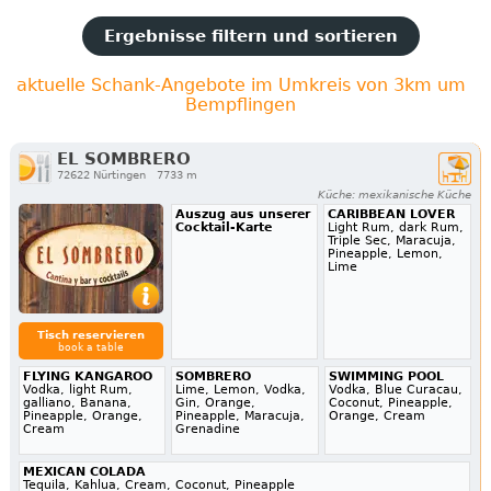
Ergebnisse filtern und sortieren
aktuelle Schank-Angebote im Umkreis von 3km um
Bempflingen
EL SOMBRERO
72622 Nürtingen
7733 m
Küche: mexikanische Küche
Auszug aus unserer
CARIBBEAN LOVER
Cocktail-Karte
Light Rum, dark Rum,
Triple Sec, Maracuja,
Pineapple, Lemon,
Lime
Tisch reservieren
book a table
FLYING KANGAROO
SOMBRERO
SWIMMING POOL
Vodka, light Rum,
Lime, Lemon, Vodka,
Vodka, Blue Curacau,
galliano, Banana,
Gin, Orange,
Coconut, Pineapple,
Pineapple, Orange,
Pineapple, Maracuja,
Orange, Cream
Cream
Grenadine
MEXICAN COLADA
Tequila, Kahlua, Cream, Coconut, Pineapple