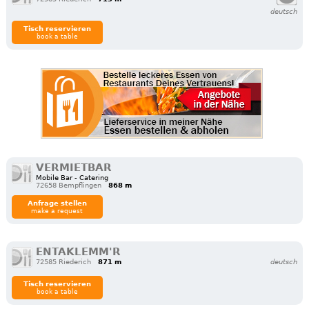
deutsch
Tisch reservieren
book a table
VERMIETBAR
Mobile Bar - Catering
72658 Bempflingen
868 m
Anfrage stellen
make a request
ENTAKLEMM'R
72585 Riederich
871 m
deutsch
Tisch reservieren
book a table