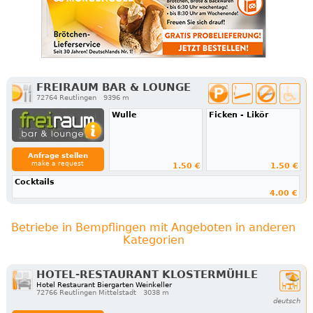
FREIRAUM BAR & LOUNGE
72764 Reutlingen
9396 m
Wulle
Ficken - Likör
Anfrage stellen
make a request
1.50 €
1.50 €
Cocktails
4.00 €
Betriebe in Bempflingen mit Angeboten in anderen
Kategorien
HOTEL-RESTAURANT KLOSTERMÜHLE
Hotel Restaurant Biergarten Weinkeller
72766 Reutlingen Mittelstadt
3038 m
deutsch