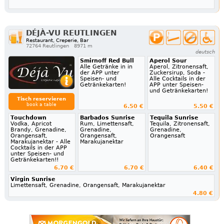
DÉJÀ-VU REUTLINGEN
Restaurant, Creperie, Bar
72764 Reutlingen
8971 m
deutsch
Smirnoff Red Bull
Aperol Sour
Alle Getränke in in
Aperol, Zitronensaft,
der APP unter
Zuckersirup, Soda -
Speisen- und
Alle Cocktails in der
Getränkekarten!
APP unter Speisen-
und Getränkekarten!
Tisch reservieren
book a table
6.50 €
5.50 €
Touchdown
Barbados Sunrise
Tequila Sunrise
Vodka, Apricot
Rum, Limettensaft,
Tequila, Zitronensaft,
Brandy, Grenadine,
Grenadine,
Grenadine,
Orangensaft,
Orangensaft,
Orangensaft
Marakujanektar - Alle
Marakujanektar
Cocktails in der APP
unter Speisen- und
Getränkekarten!!
6.70 €
6.70 €
6.40 €
Virgin Sunrise
Limettensaft, Grenadine, Orangensaft, Marakujanektar
4.80 €