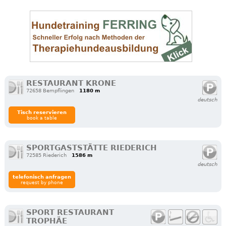
RESTAURANT KRONE
72658 Bempflingen
1180 m
deutsch
Tisch reservieren
book a table
SPORTGASTSTÄTTE RIEDERICH
72585 Riederich
1586 m
deutsch
telefonisch anfragen
request by phone
SPORT RESTAURANT
TROPHÄE