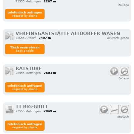
72555 Metzingen
2287 m
italiano
telefonisch anfragen
request by phone
VEREINSGASTSTÄTTE ALTDORFER WASEN
72655 Altdorf
2407 m
deutsch, greco
Tisch reservieren
book a table
RATSTUBE
72555 Metzingen
2603 m
italiano
telefonisch anfragen
request by phone
TT BIG-GRILL
72555 Metzingen
2849 m
deutsch
telefonisch anfragen
request by phone