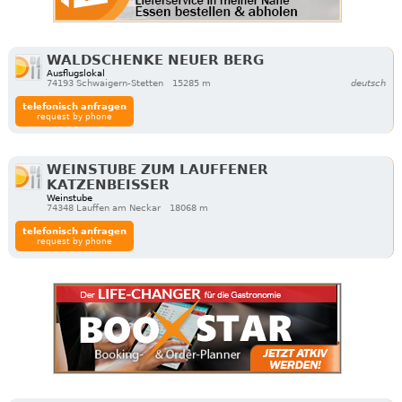
WALDSCHENKE NEUER BERG
Ausflugslokal
74193 Schwaigern-Stetten
15285 m
deutsch
telefonisch anfragen
request by phone
WEINSTUBE ZUM LAUFFENER
KATZENBEISSER
Weinstube
74348 Lauffen am Neckar
18068 m
telefonisch anfragen
request by phone