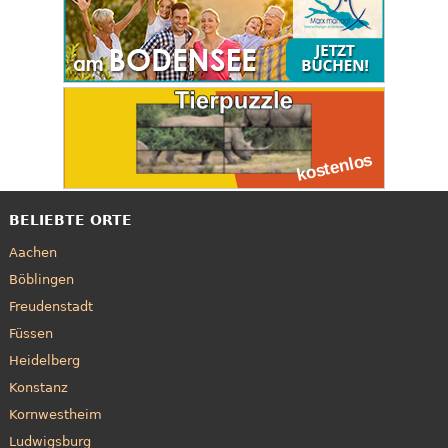
BELIEBTE ORTE
Aachen
Böblingen
Freudenstadt
Füssen
Heidelberg
Konstanz
Kornwestheim
Ludwigsburg