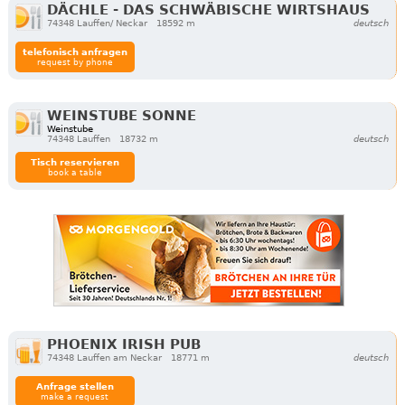
DÄCHLE - DAS SCHWÄBISCHE WIRTSHAUS
74348 Lauffen/ Neckar
18592 m
deutsch
telefonisch anfragen
request by phone
WEINSTUBE SONNE
Weinstube
74348 Lauffen
18732 m
deutsch
Tisch reservieren
book a table
PHOENIX IRISH PUB
74348 Lauffen am Neckar
18771 m
deutsch
Anfrage stellen
make a request