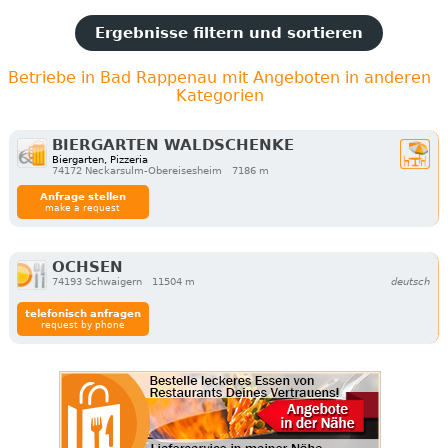
Ergebnisse filtern und sortieren
Betriebe in Bad Rappenau mit Angeboten in anderen
Kategorien
BIERGARTEN WALDSCHENKE
Biergarten, Pizzeria
74172 Neckarsulm-Obereisesheim
7186 m
Anfrage stellen
make a request
OCHSEN
74193 Schwaigern
11504 m
deutsch
telefonisch anfragen
request by phone