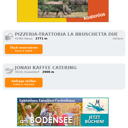
PIZZERIA-TRATTORIA LA BRUSCHETTA DUE
41462 Neuss
2771 m
italiano
Tisch reservieren
book a table
JONAH KAFFEE CATERING
40231 Düsseldorf
2906 m
Anfrage stellen
make a request