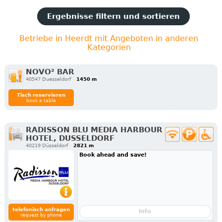
Ergebnisse filtern und sortieren
Betriebe in Heerdt mit Angeboten in anderen
Kategorien
NOVO² BAR
40547 Duesseldorf
1450 m
Tisch reservieren
book a table
RADISSON BLU MEDIA HARBOUR
HOTEL, DUSSELDORF
40219 Düsseldorf
2821 m
Book ahead and save!
telefonisch anfragen
Info
request by phone