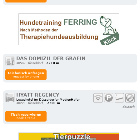
DAS DOMIZIL DER GRÄFIN
40547 Düsseldorf
2210 m
telefonisch anfragen
request by phone
HYATT REGENCY
Luxushotel im Düsseldorfer MedienHafen
40221 Düsseldorf,
2591 m
deutsch
Tisch reservieren
book a table