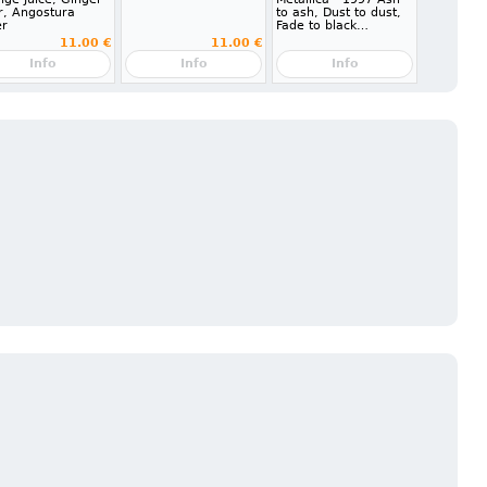
r, Angostura
to ash, Dust to dust,
er
Fade to black…
11.00 €
11.00 €
Info
Info
Info