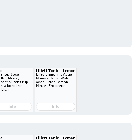
go
Lillett Tonic | Lemon
zante, Soda,
Lillet Blanc mit Aqua
tte, Minze,
Monaco Tonic Water
underblütensirup
oder Bitter Lemon,
h alkoholfrei
Minze, Erdbeere
ltlich
Info
Info
go
Lillett Tonic | Lemon