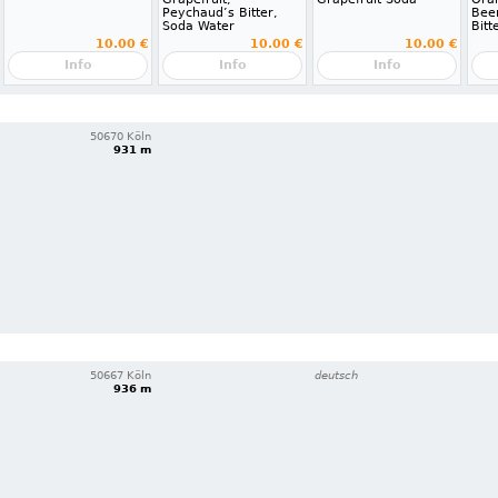
Peychaud’s Bitter,
Bee
Soda Water
Bitt
10.00 €
10.00 €
10.00 €
Info
Info
Info
50670 Köln
931 m
50667 Köln
deutsch
936 m