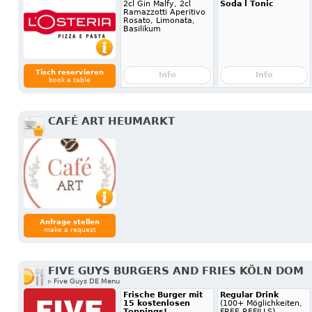
2cl Gin Malfy, 2cl
Soda l Tonic
Ramazzotti Aperitivo
Rosato, Limonata,
Basilikum
Tisch reservieren
Info
Info
book a table
CAFÉ ART HEUMARKT
Anfrage stellen
make a request
FIVE GUYS BURGERS AND FRIES KÖLN DOM
▹ Five Guys DE Menu
Frische Burger mit
Regular Drink
15 kostenlosen
(100+ Möglichkeiten,
Toppings!
FREE REFILLS)