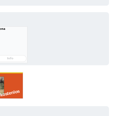
ona
Info