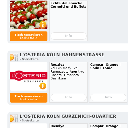
Echte italienische
Cornetti und Buffets
Tisch reservieren
Info
book a table
L'OSTERIA KÖLN HAHNENSTRASSE
▹ Speisekarte
Rosalya
Campari Orange l
2cl Gin Malfy, 2cl
Soda l Tonic
Ramazzotti Aperitivo
Rosato, Limonata,
Basilikum
Tisch reservieren
Info
Info
book a table
L'OSTERIA KÖLN GÜRZENICH-QUARTIER
▹ Speisekarte
Rosalya
Campari Orange l