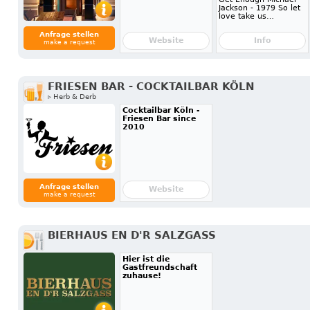
Jackson - 1979 So let
love take us…
Anfrage stellen
Website
Info
make a request
FRIESEN BAR - COCKTAILBAR KÖLN
▹ Herb & Derb
Cocktailbar Köln -
Friesen Bar since
2010
Anfrage stellen
Website
make a request
BIERHAUS EN D'R SALZGASS
Hier ist die
Gastfreundschaft
zuhause!