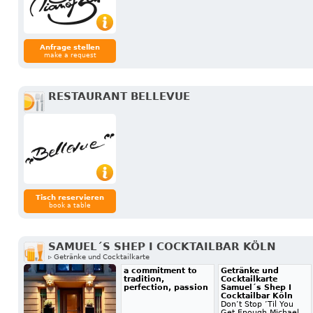
Anfrage stellen
make a request
RESTAURANT BELLEVUE
Tisch reservieren
book a table
SAMUEL´S SHEP I COCKTAILBAR KÖLN
▹ Getränke und Cocktailkarte
a commitment to
Getränke und
tradition,
Cocktailkarte
perfection, passion
Samuel´s Shep I
Cocktailbar Köln
Don’t Stop ’Til You
Get Enough Michael