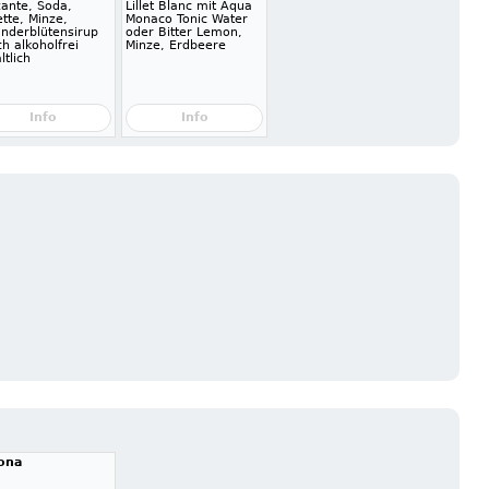
zante, Soda,
Lillet Blanc mit Aqua
tte, Minze,
Monaco Tonic Water
underblütensirup
oder Bitter Lemon,
h alkoholfrei
Minze, Erdbeere
ltlich
Info
Info
ona