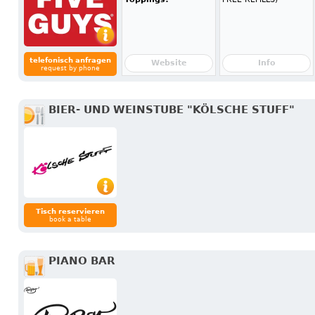
telefonisch anfragen
Website
Info
request by phone
BIER- UND WEINSTUBE "KÖLSCHE STUFF"
Tisch reservieren
book a table
PIANO BAR