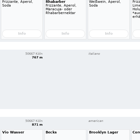
Frizzante, Aperol,
Rhabarber
Weißwein, Aperol,
Friz
Soda
Frizzante, Aperol,
Soda
Lime
Maracuja- oder
Hol
Rhabarbernektar
*auc
erhä
Info
Info
Info
50667 Köln
italiano
767 m
50667 Köln
american
871 m
Vio Wasser
Becks
Brooklyn Lager
Cor