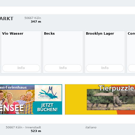
MARKT
50667 Köln
347 m
Vio Wasser
Becks
Brooklyn Lager
Cor
Info
Info
Info
50667 Köln - Innenstadt
italiano
523 m