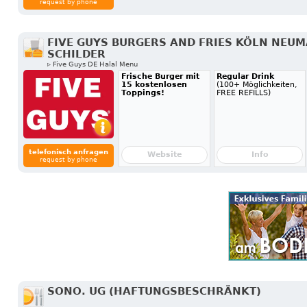
request by phone
FIVE GUYS BURGERS AND FRIES KÖLN NEU
SCHILDER
▹ Five Guys DE Halal Menu
Frische Burger mit
Regular Drink
15 kostenlosen
(100+ Möglichkeiten,
Toppings!
FREE REFILLS)
telefonisch anfragen
Website
Info
request by phone
SONO. UG (HAFTUNGSBESCHRÄNKT)