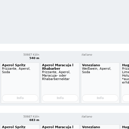
50667 Köln
italiano
540 m
Aperol Spritz
Aperol Maracuja l
Veneziano
Hu
Frizzante, Aperol,
Rhabarber
Weißwein, Aperol,
Friz
Soda
Frizzante, Aperol,
Soda
Lime
Maracuja- oder
Hol
Rhabarbernektar
*auc
erhä
Info
Info
Info
50667 Köln
italiano
683 m
Aperol Spritz
Aperol Maracuja l
Veneziano
Hu