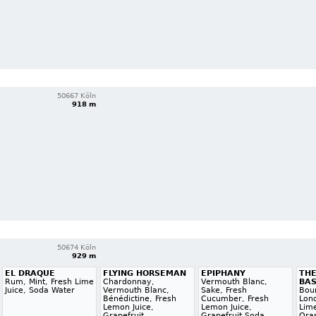
50667 Köln
918 m
50674 Köln
929 m
EL DRAQUE
FLYING HORSEMAN
EPIPHANY
THE
Rum, Mint, Fresh Lime
Chardonnay,
Vermouth Blanc,
BA
Juice, Soda Water
Vermouth Blanc,
Sake, Fresh
Bou
Bénédictine, Fresh
Cucumber, Fresh
Lon
Lemon Juice,
Lemon Juice,
Lime
Grapefruit,
Grapefruit Soda
Oran