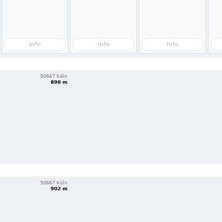
Info
Info
Info
50667 Köln
896 m
50667 Köln
902 m