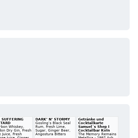
 SUFFERING
DARK’ N’ STORMY
Getränke und
STARD
Gosling’s Black Seal
Cocktailkarte
rbon Whiskey,
Rum, Fresh Lime,
Samuel´s Shep I
don Dry Gin, Fresh
Sugar, Ginger Beer,
Cocktailbar Köln
 Juice, Fresh
Angostura Bitters
The Memory Remains
ge Juice, Ginger
Metallica - 1997 Ash