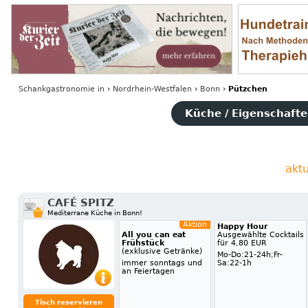
Schankgastronomie
in
›
Nordrhein-Westfalen
›
Bonn
›
Pützchen
Küche / Eigenschaften
akt
CAFÉ SPITZ
Mediterrane Küche in Bonn!
Aktion
Happy Hour
All you can eat
Ausgewählte Cocktails
Frühstück
für 4,80 EUR
(exklusive Getränke)
Mo-Do:21-24h;Fr-
immer sonntags und
Sa:22-1h
an Feiertagen
Tisch reservieren