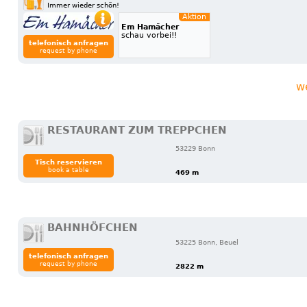
Immer wieder schön!
Aktion
Em Hamächer
schau vorbei!!
telefonisch anfragen
request by phone
w
RESTAURANT ZUM TREPPCHEN
53229 Bonn
Tisch reservieren
book a table
469 m
BAHNHÖFCHEN
53225 Bonn, Beuel
telefonisch anfragen
request by phone
2822 m