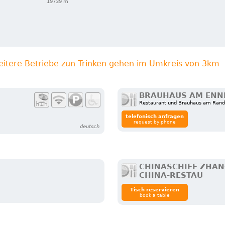
19739 m
eitere Betriebe zun Trinken gehen im Umkreis von 3km
BRAUHAUS AM ENN
Restaurant und Brauhaus am Rand
telefonisch anfragen
request by phone
deutsch
CHINASCHIFF ZHAN
CHINA-RESTAU
Tisch reservieren
book a table