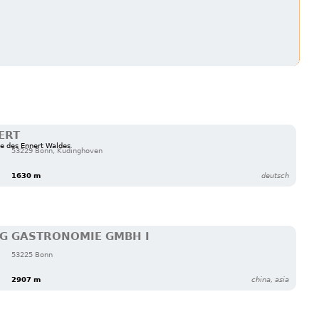
ERT
e des Ennert Waldes
53229 Bonn, Küdinghoven
1630 m
deutsch
G GASTRONOMIE GMBH I
53225 Bonn
2907 m
china, asia