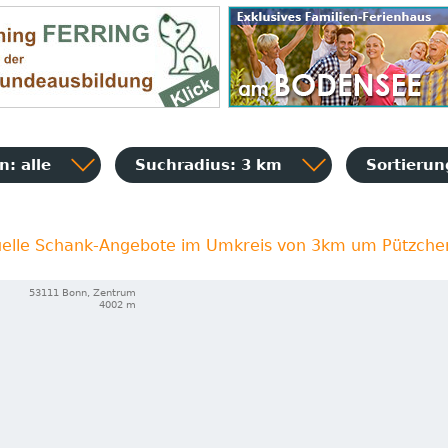
: alle
Suchradius: 3 km
Sortieru
uelle Schank-Angebote im Umkreis von 3km um Pützche
53111 Bonn, Zentrum
4002 m