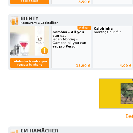
book a table
8.50 €
BIENTY
Restaurant & Cocktailbar
Aktion
Caipirinha
Gambas - All you
montags nur für
can eat
Jeden Montag -
Gambas all you can
eat pro Person
telefonisch anfragen
request by phone
13.90 €
4.00 €
Bet
EM HAMÄCHER