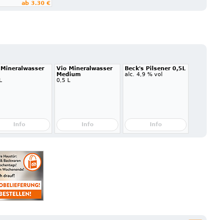
ab 3.30 €
 Mineralwasser
Vio Mineralwasser
Beck's Pilsener 0,5L
l
Medium
alc. 4,9 % vol
L
0,5 L
Info
Info
Info