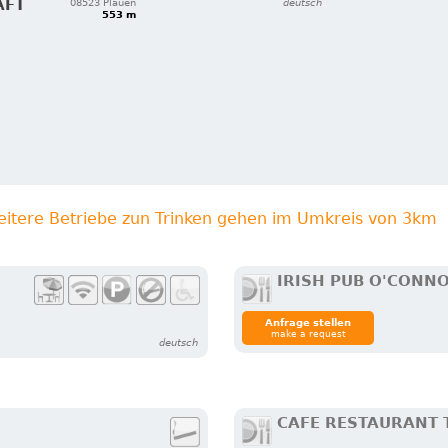
AFT
08523 Plauen
deutsch
553 m
eitere Betriebe zun Trinken gehen im Umkreis von 3km
IRISH PUB O'CONN
Anfrage stellen
make a request
deutsch
CAFE RESTAURANT 