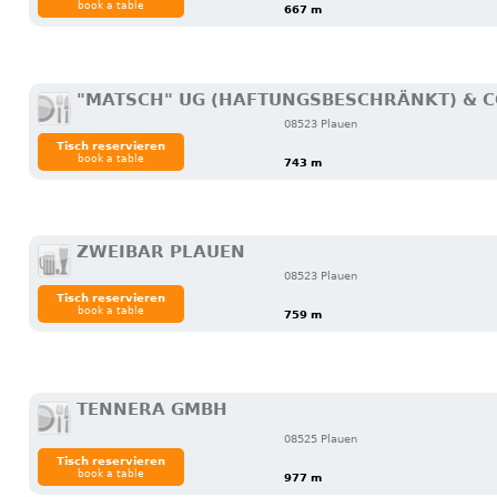
book a table
667 m
"MATSCH" UG (HAFTUNGSBESCHRÄNKT) & C
08523 Plauen
Tisch reservieren
book a table
743 m
ZWEIBAR PLAUEN
08523 Plauen
Tisch reservieren
book a table
759 m
TENNERA GMBH
08525 Plauen
Tisch reservieren
book a table
977 m