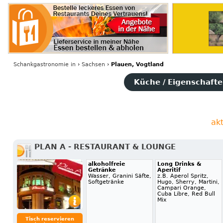
Schankgastronomie
in
›
Sachsen
›
Plauen, Vogtland
Küche / Eigenschaften
ak
PLAN A - RESTAURANT & LOUNGE
alkoholfreie
Long Drinks &
Getränke
Aperitif
Wasser, Granini Säfte,
z.B. Aperol Spritz,
Softgetränke
Hugo, Sherry, Martini,
Campari Orange,
Cuba Libre, Red Bull
Mix
Tisch reservieren