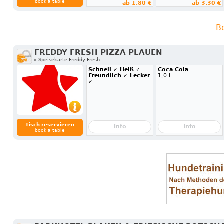
book a table
ab 1.80 €
ab 3.30 €
B
FREDDY FRESH PIZZA PLAUEN
▹ Speisekarte Freddy Fresh
Schnell ✓ Heiß ✓
Coca Cola
Freundlich ✓ Lecker
1,0 L
✓
Tisch reservieren
Info
Info
book a table