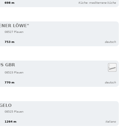
698 m
Küche: mediterrane küche
ENER LÖWE"
08527 Plauen
753 m
deutsch
US GBR
08523 Plauen
770 m
deutsch
GELO
08525 Plauen
1264 m
italiano