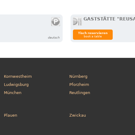
GASTSTÄTTE "REUS
Tisch reservieren
book a table
deutsch
Kornwestheim
Nürnberg
Ludwigsburg
Pforzheim
München
Reutlingen
Plauen
Zwickau