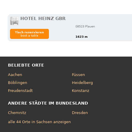
HOTEL HEINZ GBR
08523 Plauen
Tisch reservieren
book a table
1623 m
BELIEBTE ORTE
Aachen
Füssen
Böblingen
Heidelberg
Freudenstadt
Konstanz
ANDERE STÄDTE IM BUNDESLAND
Chemnitz
Dresden
alle 44 Orte in Sachsen anzeigen