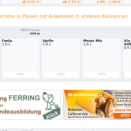
ab 6.95 €
ab 4.95 €
2.00 - 2.90 €
etriebe in Plauen mit Angeboten in anderen Kategorien
08523 Plauen
334 m
Fanta
Sprite
Mezzo Mix
Vio
1,0 L
1,0 L
1,0 L
Stil
0,5 
Info
Info
Info