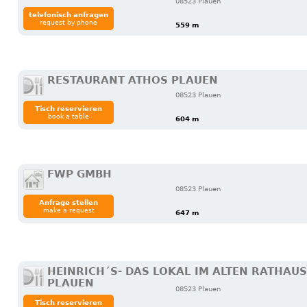
08523 Plauen
telefonisch anfragen
request by phone
559 m
RESTAURANT ATHOS PLAUEN
08523 Plauen
Tisch reservieren
book a table
604 m
FWP GMBH
08523 Plauen
Anfrage stellen
make a request
647 m
HEINRICH´S- DAS LOKAL IM ALTEN RATHAUS
PLAUEN
08523 Plauen
Tisch reservieren