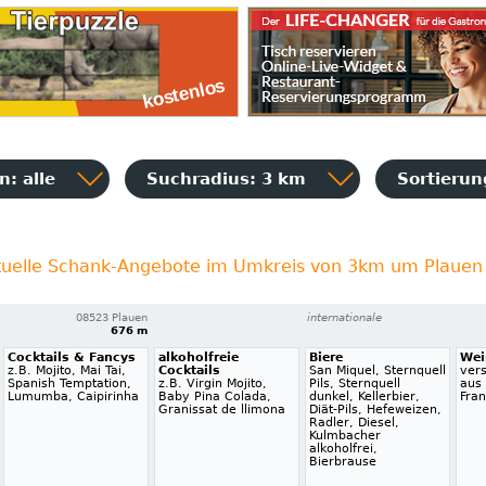
: alle
Suchradius: 3 km
Sortieru
tuelle Schank-Angebote im Umkreis von 3km um Plauen
08523 Plauen
internationale
676 m
Cocktails & Fancys
alkoholfreie
Biere
Wei
z.B. Mojito, Mai Tai,
Cocktails
San Miquel, Sternquell
ver
Spanish Temptation,
z.B. Virgin Mojito,
Pils, Sternquell
aus
Lumumba, Caipirinha
Baby Pina Colada,
dunkel, Kellerbier,
Fran
Granissat de llimona
Diät-Pils, Hefeweizen,
Radler, Diesel,
Kulmbacher
alkoholfrei,
Bierbrause