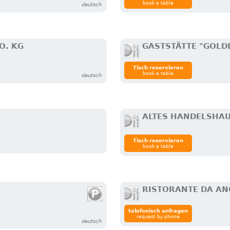
book a table
deutsch
O. KG
GASTSTÄTTE "GOLD
Tisch reservieren
book a table
deutsch
ALTES HANDELSHA
Tisch reservieren
book a table
RISTORANTE DA AN
telefonisch anfragen
request by phone
deutsch