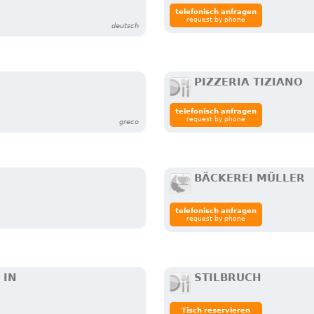
telefonisch anfragen
request by phone
deutsch
PIZZERIA TIZIANO
telefonisch anfragen
request by phone
greco
BÄCKEREI MÜLLER
telefonisch anfragen
request by phone
 IN
STILBRUCH
Tisch reservieren