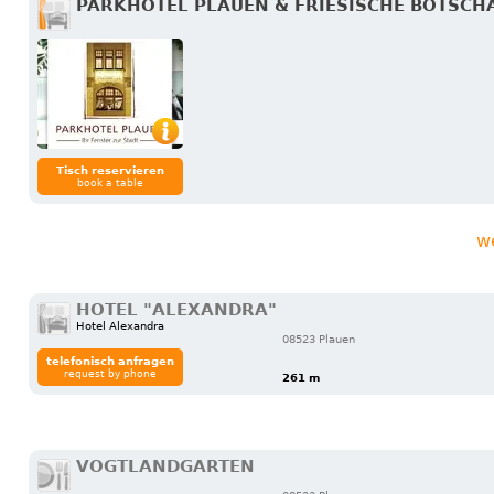
PARKHOTEL PLAUEN & FRIESISCHE BOTSCH
Tisch reservieren
book a table
w
HOTEL "ALEXANDRA"
Hotel Alexandra
08523 Plauen
telefonisch anfragen
request by phone
261 m
VOGTLANDGARTEN