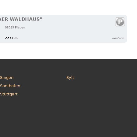
AER WALDHAUS"
08529 Plauen
2272 m
deutsch
Singen
Sylt
Sonthofen
Stuttgart