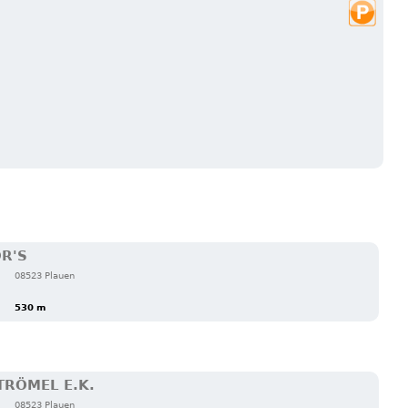
OR'S
08523 Plauen
530 m
TRÖMEL E.K.
08523 Plauen