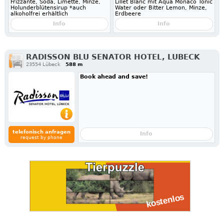
Frizzante, Soda, Limette, Minze,
Lillet Blanc mit Aqua Monaco Tonic
Holunderblütensirup *auch
Water oder Bitter Lemon, Minze,
alkoholfrei erhältlich
Erdbeere
Info
Info
RADISSON BLU SENATOR HOTEL, LUBECK
23554 Lübeck
588 m
Book ahead and save!
telefonisch anfragen
Info
request by phone