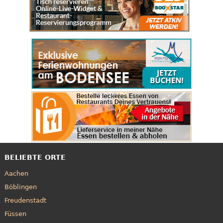
BELIEBTE ORTE
Aachen
Böblingen
Freudenstadt
Füssen