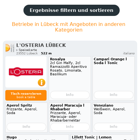
Ergebnisse filtern und sortieren
Betriebe in Lübeck mit Angeboten in anderen
Kategorien
L'OSTERIA LÜBECK
▹ Speisekarte
23552 Lübeck
522 m
italiano
Rosalya
Campari Orange l
2cl Gin Malfy, 2cl
Soda l Tonic
Ramazzotti Aperitivo
Rosato, Limonata,
Basilikum
Tisch reservieren
Info
Info
book a table
Aperol Spritz
Aperol Maracuja l
Veneziano
Frizzante, Aperol,
Rhabarber
Weißwein, Aperol,
Soda
Frizzante, Aperol,
Soda
Maracuja- oder
Rhabarbernektar
Info
Info
Info
Hugo
Lillett Tonic | Lemon