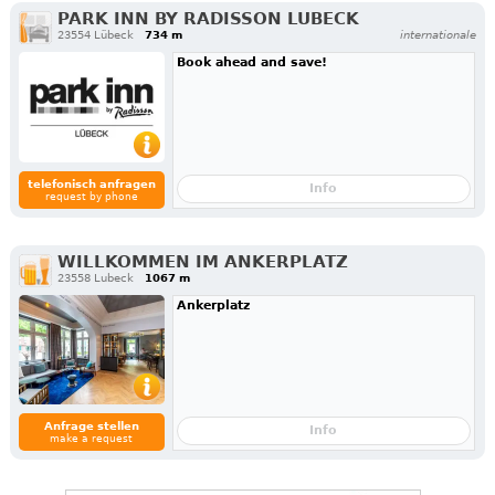
PARK INN BY RADISSON LUBECK
23554 Lübeck
734 m
internationale
Book ahead and save!
telefonisch anfragen
Info
request by phone
WILLKOMMEN IM ANKERPLATZ
23558 Lubeck
1067 m
Ankerplatz
Anfrage stellen
Info
make a request