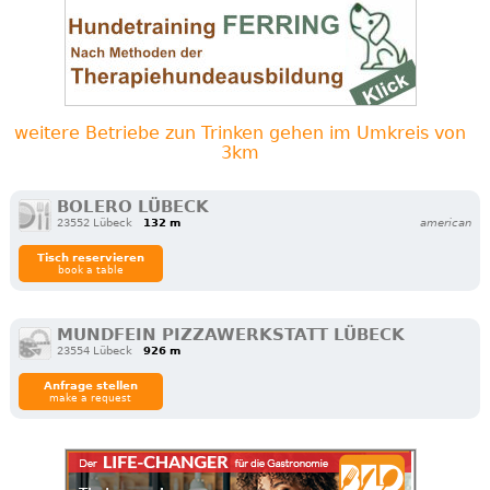
weitere Betriebe zun Trinken gehen im Umkreis von
3km
BOLERO LÜBECK
23552 Lübeck
132 m
american
Tisch reservieren
book a table
MUNDFEIN PIZZAWERKSTATT LÜBECK
23554 Lübeck
926 m
Anfrage stellen
make a request