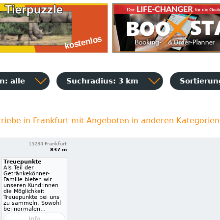
: alle
Suchradius: 3 km
Sortieru
riebe in Frankfurt mit Angeboten in anderen Kategorien
15234 Frankfurt
837 m
Treuepunkte
Als Teil der
Getränkekönner-
Familie bieten wir
unseren Kund:innen
die Möglichkeit
Treuepunkte bei uns
zu sammeln. Sowohl
bei normalen…
Info