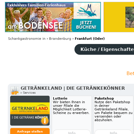
Schankgastronomie
in
›
Brandenburg
›
Frankfurt (Oder)
Küche / Eigenschaften
Bet
GETRÄNKELAND | DIE GETRÄNKEKÖNNER
▹ Services
Lotterie
Paketshop
Wir bieten Ihnen in
Nutze den Paketshop
unser Filiale die
in deiner
Möglichkeit Lotterie-
Getränkeland Filiale,
Scheine zu erwerben.
um Pakete bequem zu
versenden oder
abzuholen.
Anfrage stellen
Info
Info