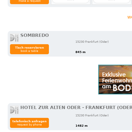
make a request
w
SOMBREDO
15230 Frankfurt (Oder)
Tisch reservieren
book a table
845 m
HOTEL ZUR ALTEN ODER - FRANKFURT (ODE
15230 Frankfurt (Oder)
telefonisch anfragen
request by phone
1482 m