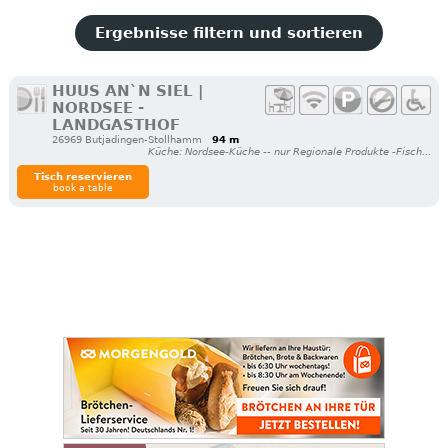
Ergebnisse filtern und sortieren
HUUS AN`N SIEL |
NORDSEE -
LANDGASTHOF
26969 Butjadingen-Stollhamm
94 m
Küche: Nordsee-Küche -- nur Regionale Produkte -Fisch...
Tisch reservieren
book a table